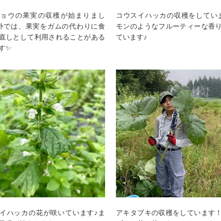
キョウの果実の収穫が始まりまし
コウスイハッカの収穫をしてい
海外では、果実をガムの代わりに食
モンのようなフルーティーな香
直しとして利用されることがある
ています♪
す✨
イハッカの花が咲いています♪ま
アキタブキの収穫をしています