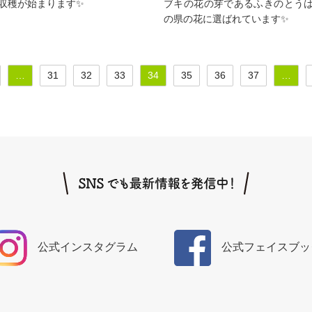
収穫が始まります✨
ブキの花の芽であるふきのとう
の県の花に選ばれています✨
…
31
32
33
34
35
36
37
…
公式
インスタグラム
公式
フェイスブッ