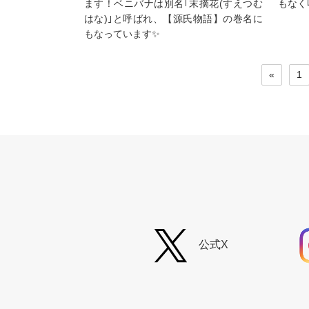
ます！ベニバナは別名｢末摘花(すえつむ
もなく
はな)｣と呼ばれ、【源氏物語】の巻名に
もなっています✨
«
1
公式
X