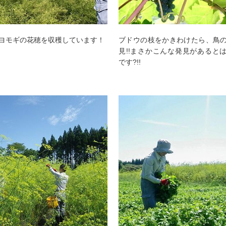
ヨモギの花穂を収穫しています！
ブドウの枝をかきわけたら、鳥
見!!まさかこんな発見があると
です?!!