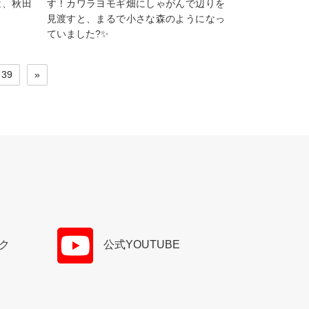
は、秋田
す！カワラヨモギ畑にしゃがんで辺りを
見渡すと、まるで小さな森のようになっ
ていました?✨
39
»
ク
公式
YOUTUBE