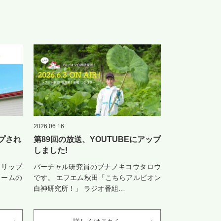
2026.06.16
プされ
第89回の放送、YOUTUBEにアップ
しました!
ドリップ
バーチャル研究員のブナノキコウタロウ
ァームの
です。 エフエム秋田「こちらアルビオン
白神研究所！」 ラジオ番組…