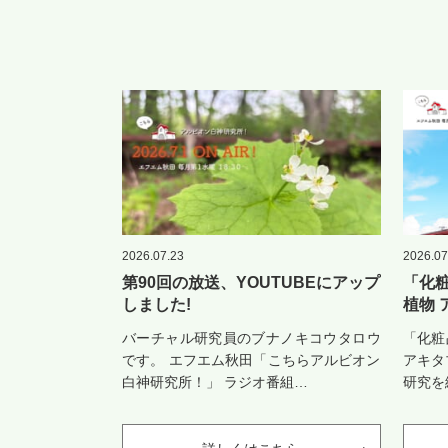
2026.07.23
2026.07
第90回の放送、YOUTUBEにアップ
「化
しました!
植物
ップ
バーチャル研究員のブナノキコウタロウ
「化粧
です。 エフエム秋田「こちらアルビオン
アキタ
白神研究所！」 ラジオ番組…
研究を