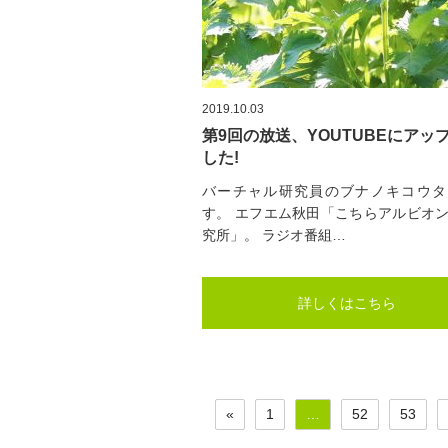
2019.10.03
第9回の放送、YOUTUBEにアッ
した!
バーチャル研究員のブナノキコウタ
す。 エフエム秋田「こちらアルビオ
究所」。 ラジオ番組…
詳しくはこちら
«
1
…
52
53