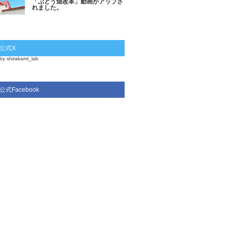
「ぶどう畑改革」動画がアップさ
れました。
公式X
by shirakami_lab
公式Facebook