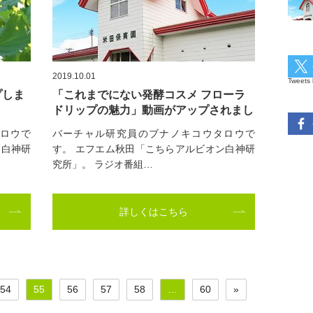
2019.10.01
Tweets 
プしま
「これまでにない発酵コスメ フローラ
ドリップの魅力」動画がアップされまし
た。
ロウで
バーチャル研究員のブナノキコウタロウで
ン白神研
す。 エフエム秋田「こちらアルビオン白神研
究所」。 ラジオ番組…
詳しくはこちら
54
55
56
57
58
…
60
»