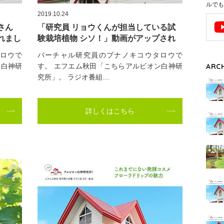
ルでも
2019.10.24
さん
「研究員 リョウくんが担当している試
れまし
験栽培植物 シソ！」動画がアップされ
ました。
ロウで
バーチャル研究員のブナノキコウタロウで
ン白神研
す。 エフエム秋田「こちらアルビオン白神研
ARC
究所」。 ラジオ番組…
詳しくはこちら