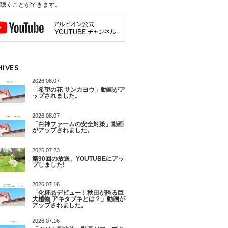
聴くことができます。
HIVES
2026.08.07
「希望の花 サンカヨウ」動画がア
ップされました。
2026.08.07
「白神ファームの安全対策」動画
がアップされました。
2026.07.23
第90回の放送、YOUTUBEにアッ
プしました!
2026.07.16
「化粧品デビュー！秋田が誇る巨
大植物 アキタブキとは？」動画が
アップされました。
2026.07.16