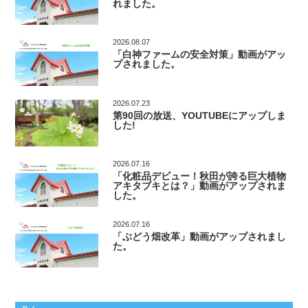
れました。
2026.08.07
「白神ファームの安全対策」動画がアッ
プされました。
2026.07.23
第90回の放送、YOUTUBEにアップしま
した!
2026.07.16
「化粧品デビュー！秋田が誇る巨大植物
アキタブキとは？」動画がアップされま
した。
2026.07.16
「ぶどう畑改革」動画がアップされまし
た。