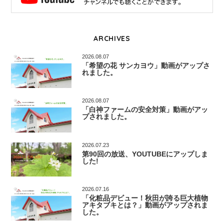
ARCHIVES
2026.08.07
「希望の花 サンカヨウ」動画がアップさ
れました。
2026.08.07
「白神ファームの安全対策」動画がアッ
プされました。
2026.07.23
第90回の放送、YOUTUBEにアップしま
した!
2026.07.16
「化粧品デビュー！秋田が誇る巨大植物
アキタブキとは？」動画がアップされま
した。