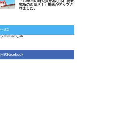
「10年目の研究員が感じる白神研
究所の面白さ！」動画がアップさ
れました。
公式X
by shirakami_lab
公式Facebook