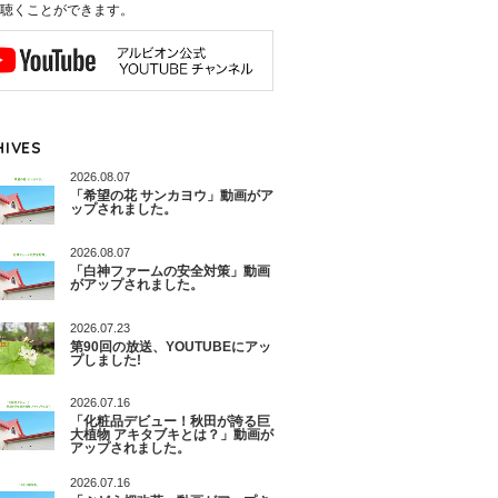
聴くことができます。
HIVES
2026.08.07
「希望の花 サンカヨウ」動画がア
ップされました。
2026.08.07
「白神ファームの安全対策」動画
がアップされました。
2026.07.23
第90回の放送、YOUTUBEにアッ
プしました!
2026.07.16
「化粧品デビュー！秋田が誇る巨
大植物 アキタブキとは？」動画が
アップされました。
2026.07.16