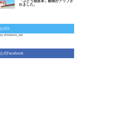
「ぶどう畑改革」動画がアップさ
れました。
公式X
by shirakami_lab
公式Facebook